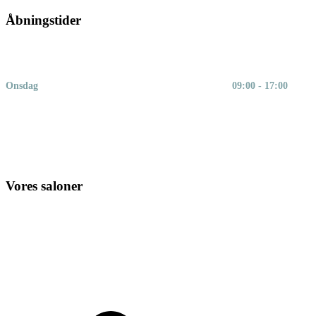
Åbningstider
Mandag
09:00 - 17:00
Tirsdag
09:00 - 17:00
Onsdag
09:00 - 17:00
Torsdag
09:00 - 17:00
Fredag
08:30 - 17:30
Lørdag
08:00 - 14:00
Søndag
lukket
Vores saloner