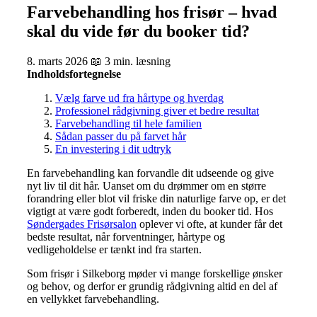
Farvebehandling hos frisør – hvad
skal du vide før du booker tid?
8. marts 2026
📖 3 min. læsning
Indholdsfortegnelse
Vælg farve ud fra hårtype og hverdag
Professionel rådgivning giver et bedre resultat
Farvebehandling til hele familien
Sådan passer du på farvet hår
En investering i dit udtryk
En farvebehandling kan forvandle dit udseende og give
nyt liv til dit hår. Uanset om du drømmer om en større
forandring eller blot vil friske din naturlige farve op, er det
vigtigt at være godt forberedt, inden du booker tid. Hos
Søndergades Frisørsalon
oplever vi ofte, at kunder får det
bedste resultat, når forventninger, hårtype og
vedligeholdelse er tænkt ind fra starten.
Som frisør i Silkeborg møder vi mange forskellige ønsker
og behov, og derfor er grundig rådgivning altid en del af
en vellykket farvebehandling.