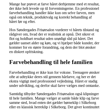
Mange har prøvet at farve håret derhjemme med et resultat,
der ikke helt levede op til forventningerne. En professionel
farvebehandling handler ikke kun om selve farven, men
også om teknik, produktvalg og korrekt behandling af
håret før og efter.
Hos Søndergades Frisørsalon vurderer vi hårets tilstand og
rådgiver om, hvad der er realistisk at opnå. Det sikrer et
flot og holdbart resultat uden unødigt slid på håret. Det
gælder uanset alder og køn, og vi hjælper både kunder, der
kommer for en større forandring, og dem der blot ønsker
en diskret opfriskning.
Farvebehandling til hele familien
Farvebehandling er ikke kun for voksne. Teenagere ønsker
ofte at udtrykke deres stil gennem hårfarve, og her er det
ekstra vigtigt med professionel vejledning. Håret er stadig
under udvikling, og derfor skal farve vælges med omtanke.
Samtidig tilbyder Søndergades Frisørsalon også klipninger
til hele familien. Mange vælger at samle både klip og farve
samme sted, hvad enten det gælder børneklip i Silkeborg
eller en klassisk herreklip i Silkeborg. Det giver kontinuitet