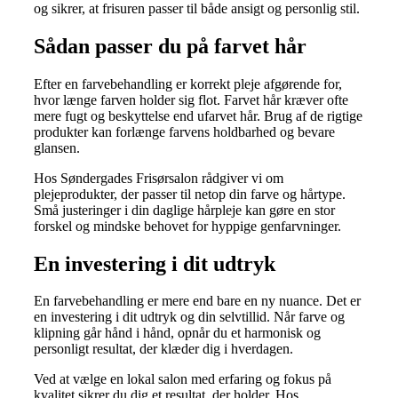
og sikrer, at frisuren passer til både ansigt og personlig stil.
Sådan passer du på farvet hår
Efter en farvebehandling er korrekt pleje afgørende for,
hvor længe farven holder sig flot. Farvet hår kræver ofte
mere fugt og beskyttelse end ufarvet hår. Brug af de rigtige
produkter kan forlænge farvens holdbarhed og bevare
glansen.
Hos Søndergades Frisørsalon rådgiver vi om
plejeprodukter, der passer til netop din farve og hårtype.
Små justeringer i din daglige hårpleje kan gøre en stor
forskel og mindske behovet for hyppige genfarvninger.
En investering i dit udtryk
En farvebehandling er mere end bare en ny nuance. Det er
en investering i dit udtryk og din selvtillid. Når farve og
klipning går hånd i hånd, opnår du et harmonisk og
personligt resultat, der klæder dig i hverdagen.
Ved at vælge en lokal salon med erfaring og fokus på
kvalitet sikrer du dig et resultat, der holder. Hos